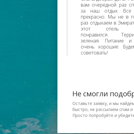
вам очередной раз с
за наш отдых. Все
прекрасно. Мы не в 
раз отдыхаем в Эмират
этот отель о
понравился. Терри
зеленая. Питание и
очень хорошие. Буде
советовать!
Не смогли подоб
Оставьте заявку, и мы найде
быстро, не рассылаем спам и
Просто попробуйте и убедите