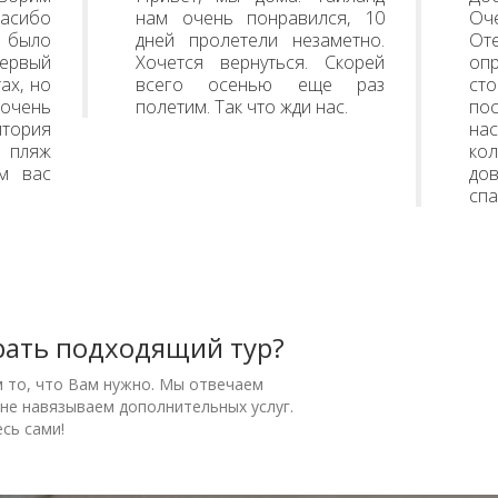
пасибо
нам очень понравился, 10
Оч
 было
дней пролетели незаметно.
О
первый
Хочется вернуться. Скорей
о
ах, но
всего осенью еще раз
ст
чень
полетим. Так что жди нас.
по
тория
на
 пляж
кол
м вас
до
сп
рать подходящий тур?
м то, что Вам нужно. Мы отвечаем
 не навязываем дополнительных услуг.
сь сами!